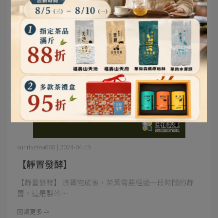
sunrisetea888 | 2024-04-19
【靜置發酵】
【靜置發酵】 浪菁完成後，茶葉需要經過一段時間的靜
置，這是製茶⋯
閱讀更多 ->