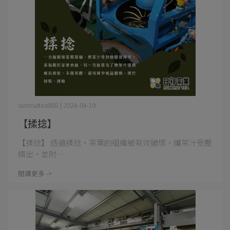
sunrisetea888 | 2024-04-19
【揉捻】
【揉捻】 透過揉捻，茶葉的組織被有效破壞，讓茶汁受壓
擠出，並附⋯
閱讀更多 ->